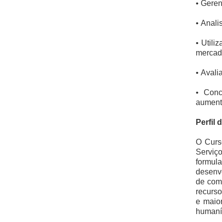
• Geren
• Anali
• Util
mercad
• Avali
• Conc
aumenta
Perfil 
O Curs
Serviço
formula
desenvo
de comu
recurso
e maio
humaní