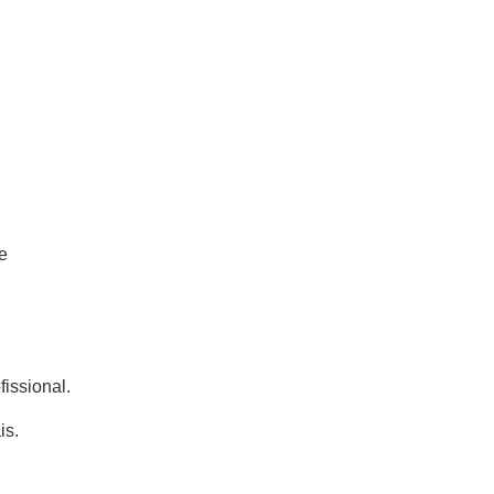
e
issional.
is.