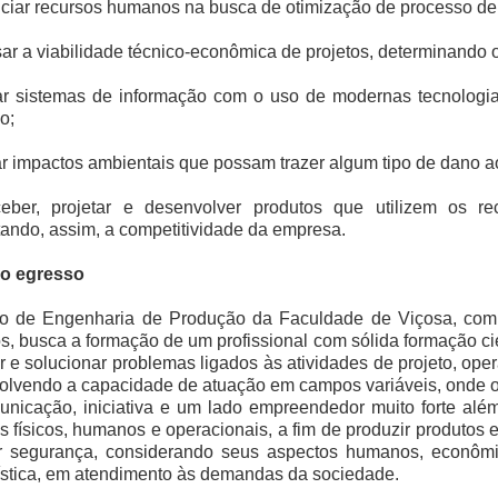
ciar recursos humanos na busca de otimização de processo de 
sar a viabilidade técnico-econômica de projetos, determinando 
izar sistemas de informação com o uso de modernas tecnologi
o;
ar impactos ambientais que possam trazer algum tipo de dano 
eber, projetar e desenvolver produtos que utilizem os r
ndo, assim, a competitividade da empresa.
do egresso
o de Engenharia de Produção da Faculdade de Viçosa, com
s, busca a formação de um profissional com sólida formação cien
r e solucionar problemas ligados às atividades de projeto, op
lvendo a capacidade de atuação em campos variáveis, onde o
nicação, iniciativa e um lado empreendedor muito forte alé
s físicos, humanos e operacionais, a fim de produzir produtos
r segurança, considerando seus aspectos humanos, econômic
stica, em atendimento às demandas da sociedade.