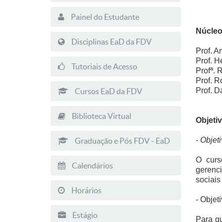
Painel do Estudante
Núcleo
Disciplinas EaD da FDV
Prof. A
Prof. 
Tutoriais de Acesso
Profª. 
Prof. R
Prof. 
Cursos EaD da FDV
Biblioteca Virtual
Objeti
- Objet
Graduação e Pós FDV - EaD
O curs
Calendários
gerenc
sociais
Horários
- Objet
Estágio
Para qu