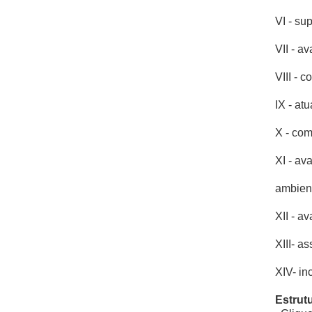
VI - su
VII - a
VIII - 
IX - at
X - com
XI - av
ambient
XII - a
XIII- a
XIV- in
Estrutu