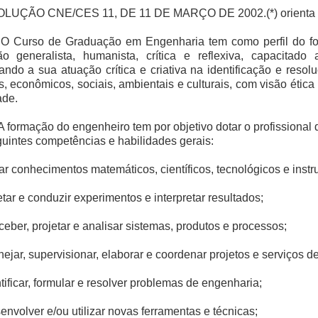
LUÇÃO CNE/CES 11, DE 11 DE MARÇO DE 2002.(*) orienta em
o O Curso de Graduação em Engenharia tem como perfil do fo
ão generalista, humanista, crítica e reflexiva, capacitad
ando a sua atuação crítica e criativa na identificação e res
os, econômicos, sociais, ambientais e culturais, com visão ét
ade.
 A formação do engenheiro tem por objetivo dotar o profissional
uintes competências e habilidades gerais:
icar conhecimentos matemáticos, científicos, tecnológicos e inst
ojetar e conduzir experimentos e interpretar resultados;
onceber, projetar e analisar sistemas, produtos e processos;
anejar, supervisionar, elaborar e coordenar projetos e serviços d
ntificar, formular e resolver problemas de engenharia;
senvolver e/ou utilizar novas ferramentas e técnicas;