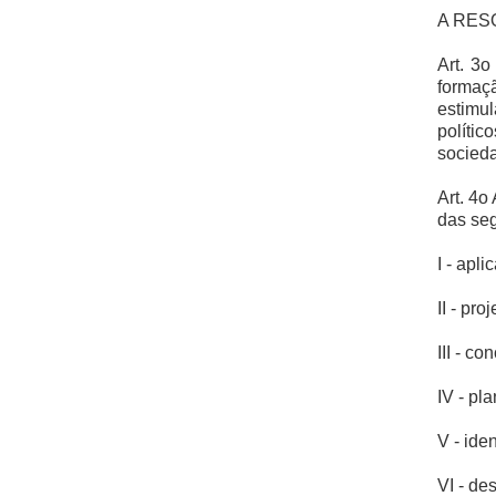
A RESO
Art. 3
formaç
estimul
polític
socied
Art. 4o
das seg
I - apl
II - pr
III - c
IV - pl
V - ide
VI - de