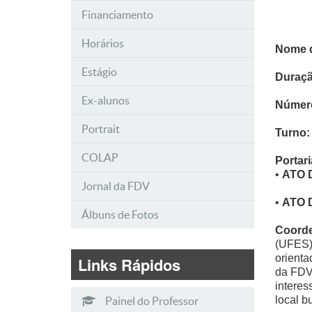
Financiamento
Horários
Nome 
Estágio
Duraçã
Ex-alunos
Númer
Portrait
Turno:
COLAP
Portar
•
ATO 
Jornal da FDV
•
ATO 
Álbuns de Fotos
Coord
(UFES)
orienta
Links Rápidos
da FDV.
interes
local b
Painel do Professor