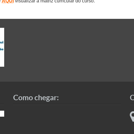
e
AQUI
visualizar a matriz curricular do curso.
Como chegar:
O