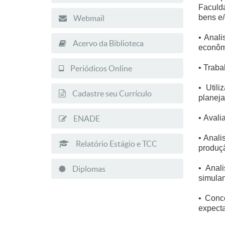
Faculda
bens e/
Webmail
• Anali
Acervo da Biblioteca
econômi
• Traba
Periódicos Online
• Util
Cadastre seu Currículo
planeja
• Avali
ENADE
• Anali
Relatório Estágio e TCC
produçã
• Anal
Diplomas
simulan
• Conc
expecta