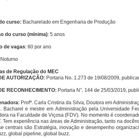
do curso:
Bacharelado em Engenharia de Produção
o do curso (mínima)
: 5 anos
o de vagas
: 60 por ano
Noturno
ias de Regulação do MEC
DE AUTORIZAÇÃO:
Portaria No. 1.273 de 19/08/2009, publica
DE RECONHECIMENTO:
Portaria N°. 144 de 25/03/2019, publ
enadora:
Profª. Carla Cristina da Silva, Doutora em Administr
. Bacharel e mestre em Administração pela Universidade Fe
dora na Faculdade de Viçosa (FDV). No momento é coordenado
 Tem experiência nas áreas de Administração, tanto na docên
se centrais são Estratégia, inovação e desempenho organizac
uzz, global pipeline, global buzz.