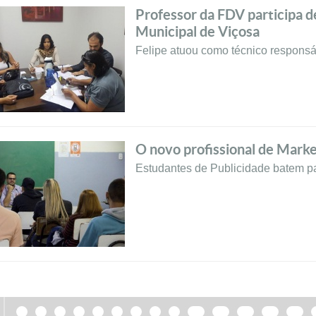
Professor da FDV participa d
Municipal de Viçosa
Felipe atuou como técnico responsá
O novo profissional de Marke
Estudantes de Publicidade batem p
1
2
3
4
5
6
7
8
9
10
11
12
13
14