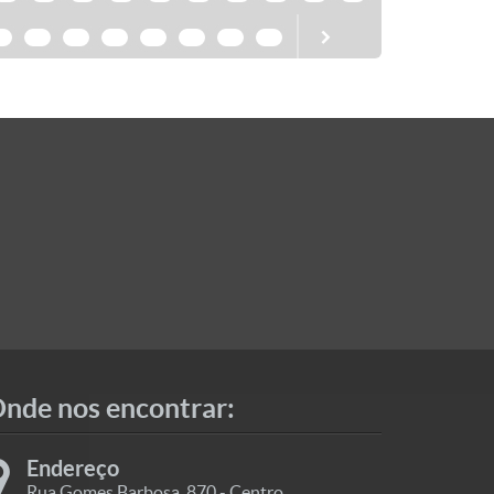
8
39
40
41
42
43
44
45
nde nos encontrar:
Endereço
Rua Gomes Barbosa, 870 - Centro