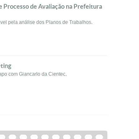
e Processo de Avaliação na Prefeitura
vel pela análise dos Planos de Trabalhos.
ting
apo com Giancarlo da Cientec.
15
16
17
18
19
20
21
22
23
24