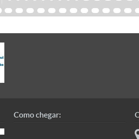
5
26
27
28
29
30
31
32
33
34
35
36
37
3
Como chegar:
O